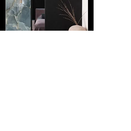
Collection Pierre
Panneaux en verre acrylique afin de
réaliser des cloisons, portes coulissantes
intérieures et extérieures.