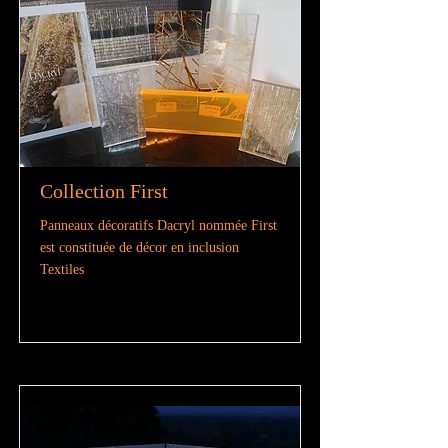
Collection First
Panneaux décoratifs Dacryl nommée First
est constituée de décor en inclusion
Textiles