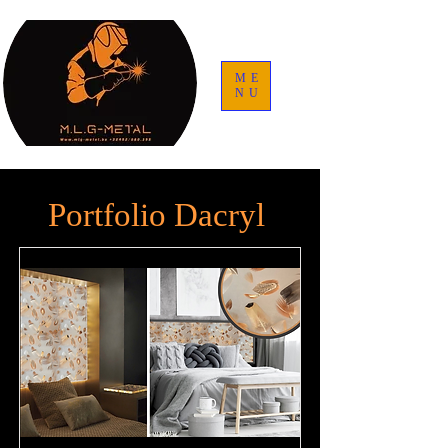
ME
NU
Portfolio Dacryl